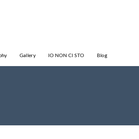
phy
Gallery
IO NON CI STO
Blog