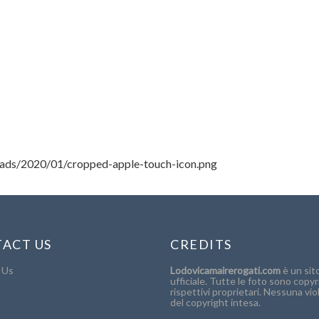
oads/2020/01/cropped-apple-touch-icon.png
ACT US
CREDITS
 Us
Lodovicamairerogati.com
è un sit
ufficiale. Tutte le foto sono copyr
rispettivi proprietari. Nessuna vio
del copyright intesa.