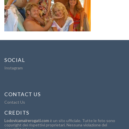
SOCIAL
Instagram
CONTACT US
Contact Us
CREDITS
Lodovicamairerogati.com
è un sito ufficiale. Tutte le foto sono
copyright dei rispettivi proprietari. Nessuna violazione del