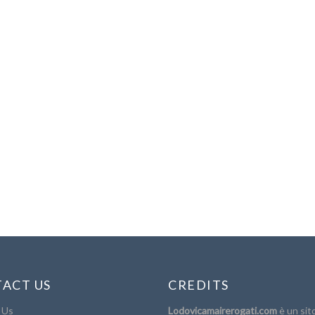
ACT US
CREDITS
 Us
Lodovicamairerogati.com
è un sit