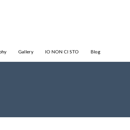
phy
Gallery
IO NON CI STO
Blog