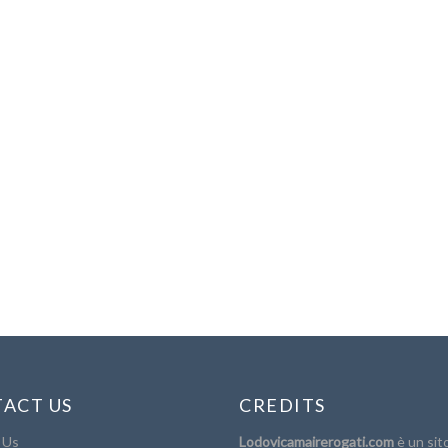
ACT US
CREDITS
 Us
Lodovicamairerogati.com
è un sit