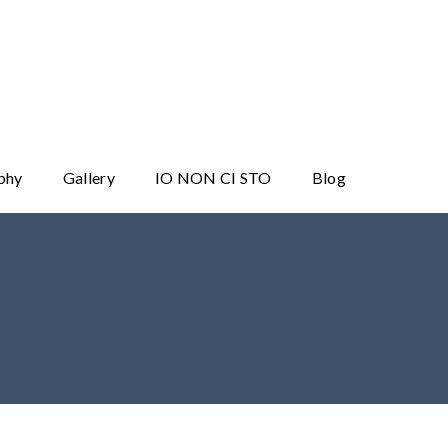
phy
Gallery
IO NON CI STO
Blog