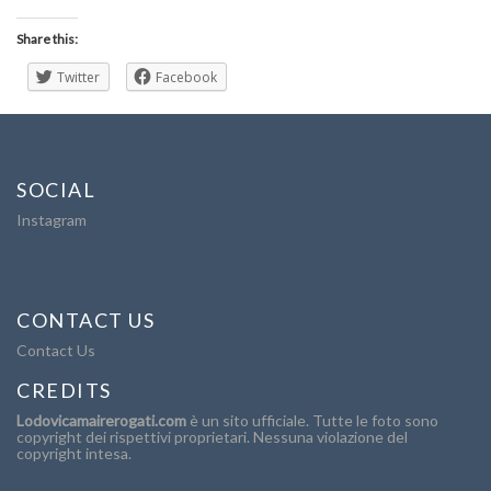
Share this:
Twitter
Facebook
SOCIAL
Instagram
CONTACT US
Contact Us
CREDITS
Lodovicamairerogati.com
è un sito ufficiale. Tutte le foto sono
copyright dei rispettivi proprietari. Nessuna violazione del
copyright intesa.