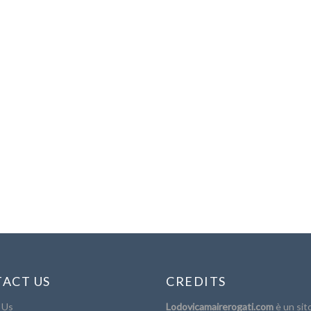
ACT US
CREDITS
 Us
Lodovicamairerogati.com
è un sit