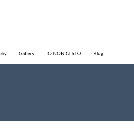
phy
Gallery
IO NON CI STO
Blog