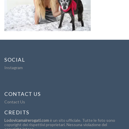
SOCIAL
Instagram
CONTACT US
Contact Us
CREDITS
Lodovicamairerogati.com
è un sito ufficiale. Tutte le foto sono
copyright dei rispettivi proprietari. Nessuna violazione del
copyright intesa.